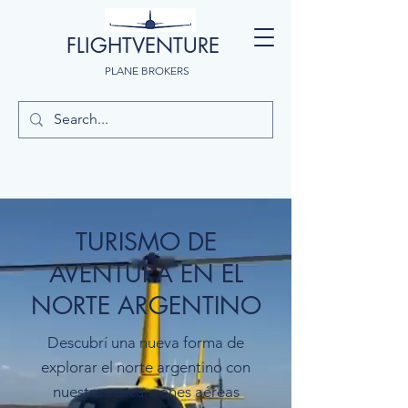
FLIGHTVENTURE
PLANE BROKERS
TURISMO DE
AVENTURA EN EL
NORTE ARGENTINO
Descubrí una nueva forma de
explorar el norte argentino con
nuestras excursiones aéreas