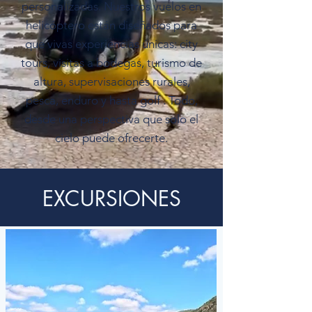
personalizadas.
Nuestros vuelos en
helicóptero están diseñados para
que vivas experiencias únicas: city
tours, visitas a bodegas, turismo de
altura, supervisaciones rurales,
pesca, enduro y hasta golf . Todo,
desde una perspectiva que solo el
cielo puede ofrecerte.
EXCURSIONES